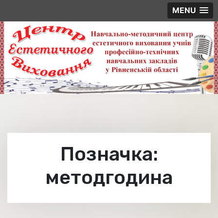
MENU
Skip
to
content
Позначка:
методгодина