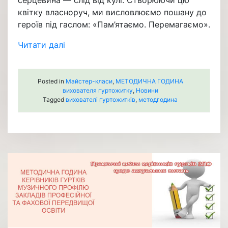
серцевина — слід від кулі. Створюючи цю
квітку власноруч, ми висловлюємо пошану до
героїв під гаслом: «Пам’ятаємо. Перемагаємо».
Читати далі
Posted in
Майстер-класи
,
МЕТОДИЧНА ГОДИНА
вихователя гуртожитку
,
Новини
Tagged
вихователі гуртожитків
,
методгодина