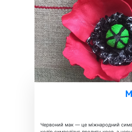
М
Червоний мак — це міжнародний символ
колір символізує пролиту кров, а чор