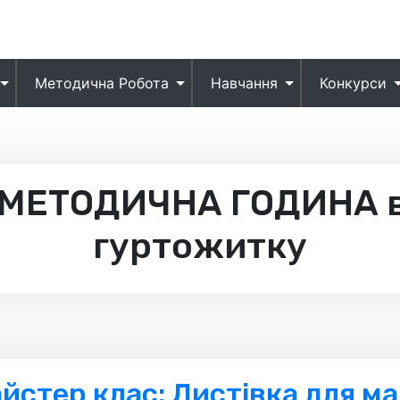
Методична Робота
Навчання
Конкурси
МЕТОДИЧНА ГОДИНА в
гуртожитку
йстер клас: Листівка для м