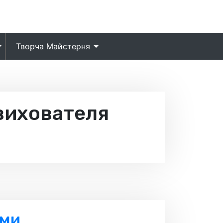
Творча Майстерня
ихователя
ами