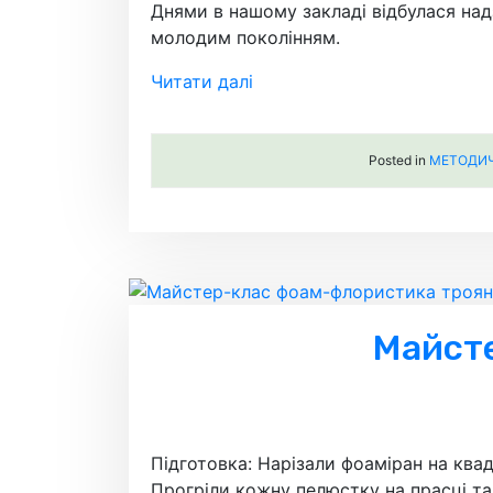
Днями в нашому закладі відбулася над
молодим поколінням.
Читати далі
Posted in
МЕТОДИЧН
Майст
Підготовка: Нарізали фоаміран на ква
Прогріли кожну пелюстку на прасці та 