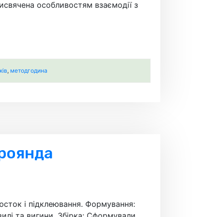
рисвячена особливостям взаємодії з
ків
,
методгодина
роянда
юсток і підклеювання. Формування:
вилі та вигини. Збірка: Сформували