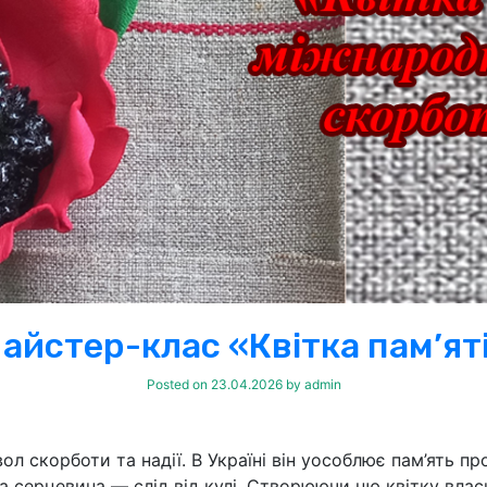
айстер-клас «Квітка пам’ят
Posted on
23.04.2026
by
admin
 скорботи та надії. В Україні він уособлює пам’ять пр
на серцевина — слід від кулі. Створюючи цю квітку вл