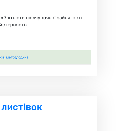
«Звітність післяурочної зайнятості
йстерності».
ків
,
методгодина
 листівок