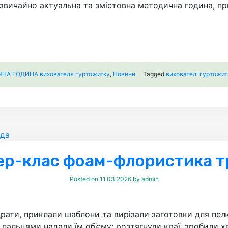
звичайно актуальна та змістовна методична година, п
А ГОДИНА вихователя гуртожитку
,
Новини
Tagged
вихователі гуртожит
ер-клас фоам-флористика т
Posted on
11.03.2026
by
admin
драти, приклали шаблони та вирізали заготовки для пел
пальцями надали їм об’єму: розтягнули краї, зробили х