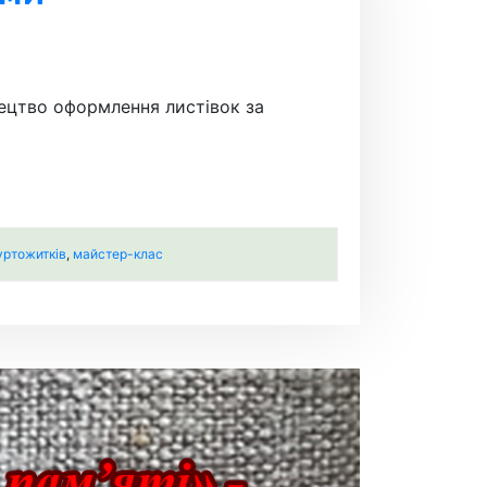
тецтво оформлення листівок за
уртожитків
,
майстер-клас