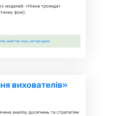
вох моделей: «Ніжна троянда»
тному фоні).
тків
,
майстер-клас
,
методгодина
ння вихователів»
чена аналізу досягнень та стратегіям