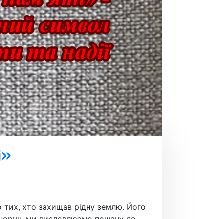
і»
о тих, хто захищав рідну землю. Його
асноруч, ми висловлюємо пошану до