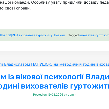
нашої команди. Особливу увагу приділили досвіду педаг
до своєї справи.
А ГОДИНА вихователя гуртожитку
,
Новини
Tagged
вихователі гуртожит
ом із вікової психології В
годині вихователів гуртожит
Posted on
19.03.2026
by
admin