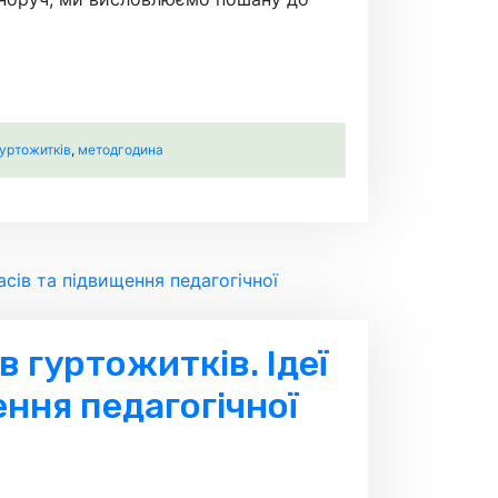
гуртожитків
,
методгодина
в гуртожитків. Ідеї
ння педагогічної