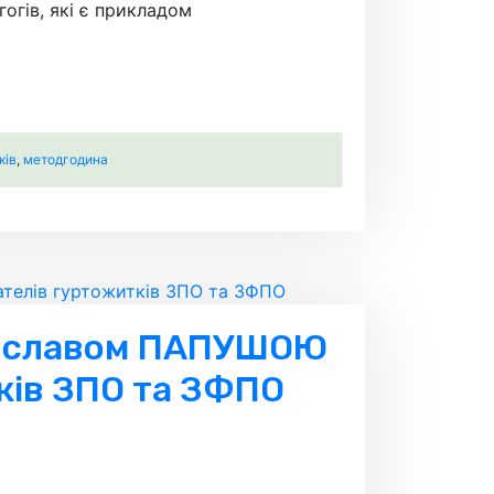
огів, які є прикладом
ків
,
методгодина
ладиславом ПАПУШОЮ
ків ЗПО та ЗФПО