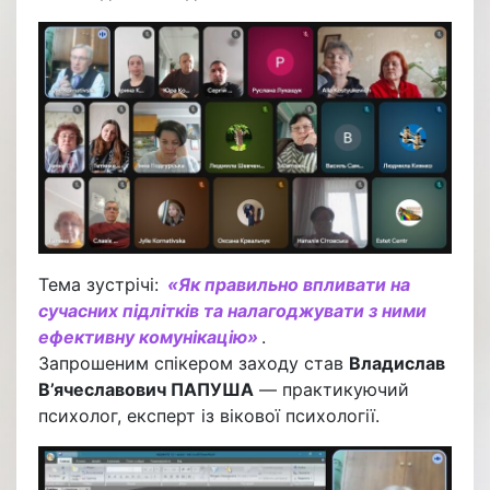
Тема зустрічі:
«Як правильно впливати на
сучасних підлітків та налагоджувати з ними
ефективну комунікацію»
.
Запрошеним спікером заходу став
Владислав
В’ячеславович ПАПУША
— практикуючий
психолог, експерт із вікової психології.