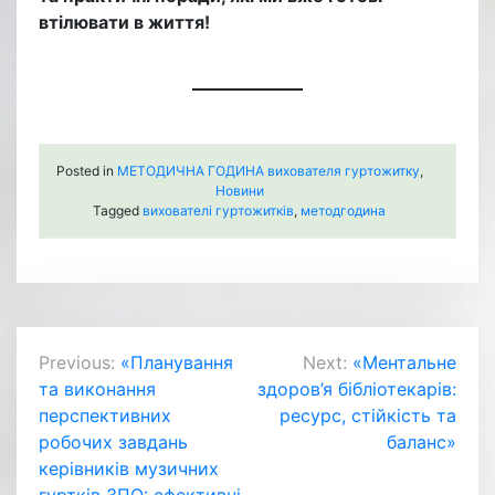
втілювати в життя!
Posted in
МЕТОДИЧНА ГОДИНА вихователя гуртожитку
,
Новини
Tagged
вихователі гуртожитків
,
методгодина
Навігація
Previous:
«Планування
Next:
«Ментальне
та виконання
здоров’я бібліотекарів:
записів
перспективних
ресурс, стійкість та
робочих завдань
баланс»
керівників музичних
гуртків ЗПО: ефективні