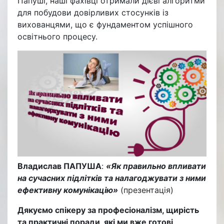
Папуші, наші фахівці отримали дієві алгоритми
для побудови довірливих стосунків із
вихованцями, що є фундаментом успішного
освітнього процесу.
Владислав ПАПУША
:
«Як правильно впливати
на сучасних підлітків та налагоджувати з ними
ефективну комунікацію»
(презентація)
Дякуємо спікеру за професіоналізм, щирість
та практичні поради, які ми вже готові