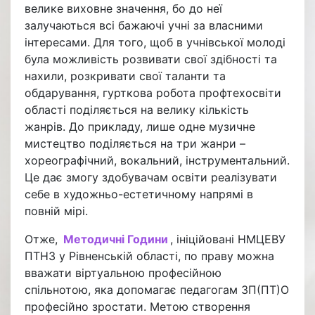
велике виховне значення, бо до неї
залучаються всі бажаючі учні за власними
інтересами. Для того, щоб в учнівської молоді
була можливість розвивати свої здібності та
нахили, розкривати свої таланти та
обдарування, гурткова робота профтехосвіти
області поділяється на велику кількість
жанрів. До прикладу, лише одне музичне
мистецтво поділяється на три жанри –
хореографічний, вокальний, інструментальний.
Це дає змогу здобувачам освіти реалізувати
себе в художньо-естетичному напрямі в
повній мірі.
Отже,
Методичні Години
, ініційовані НМЦЕВУ
ПТНЗ у Рівненській області, по праву можна
вважати віртуальною професійною
спільнотою, яка допомагає педагогам ЗП(ПТ)О
професійно зростати. Метою створення