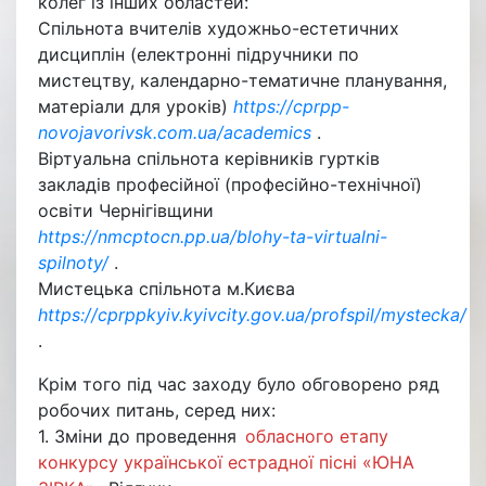
колег із інших областей:
Спільнота вчителів художньо-естетичних
дисциплін (електронні підручники по
мистецтву, календарно-тематичне планування,
матеріали для уроків)
https://cprpp-
novojavorivsk.com.ua/academics
.
Віртуальна спільнота керівників гуртків
закладів професійної (професійно-технічної)
освіти Чернігівщини
https://nmcptocn.pp.ua/blohy-ta-virtualni-
spilnoty/
.
Мистецька спільнота м.Києва
https://cprppkyiv.kyivcity.gov.ua/profspil/mystecka/
.
Крім того під час заходу було обговорено ряд
робочих питань, серед них:
1. Зміни до проведення
обласного етапу
конкурсу української естрадної пісні «ЮНА