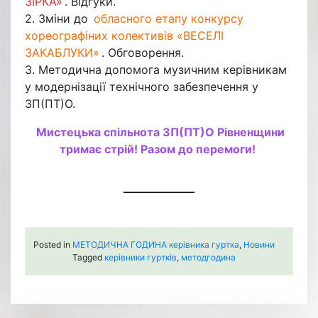
ЗІРКА»
. Відгуки.
2. Зміни до
обласного етапу конкурсу
хореографіних колективів «ВЕСЕЛІ
ЗАКАБЛУКИ»
. Обговорення.
3. Методична допомога музичним керівникам
у модернізації технічного забезпечення у
ЗП(ПТ)О.
Мистецька спільнота ЗП(ПТ)О Рівненщини
тримає стрій! Разом до перемоги!
Posted in
МЕТОДИЧНА ГОДИНА керівника гуртка
,
Новини
Tagged
керівники гуртків
,
методгодина