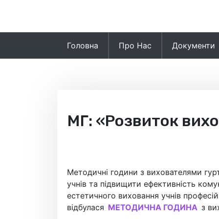
Skip
to
content
Головна
Про Нас
Документи
МГ: «Розвиток вих
Методичні години з вихователями гур
учнів та підвищити ефективність кому
естетичного виховання учнів професій
відбулася
МЕТОДИЧНА ГОДИНА
з ви