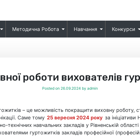
Методична Робота
Навчання
Конкурси
овної роботи вихователів гу
Posted on
26.09.2024
by
admin
тожитків – це можливість покращити виховну роботу, 
нікації. Саме тому
25 вересня 2024 року
за ініціативи
но-технічних навчальних закладів у Рівненській облас
хователями гуртожитків закладів професійної (професійн