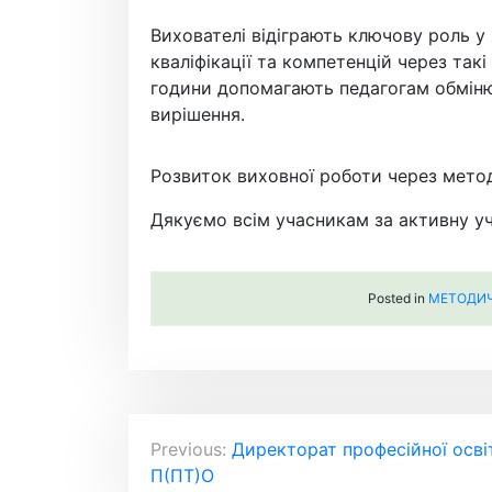
Вихователі відіграють ключову роль у
кваліфікації та компетенцій через та
години допомагають педагогам обміню
вирішення.
Розвиток виховної роботи через методи
Дякуємо всім учасникам за активну учас
Posted in
МЕТОДИЧН
Навігація
Previous:
Директорат професійної осві
П(ПТ)О