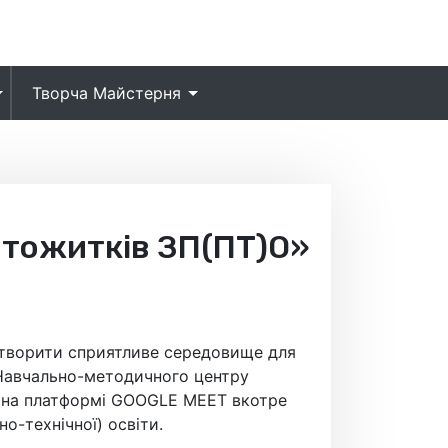
Творча Майстерня
ртожитків ЗП(ПТ)О»
створити сприятливе середовище для
 Навчально-методичного центру
ті на платформі GООGLE MEET вкотре
о-технічної) освіти.