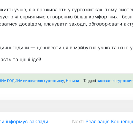
 житті учнів, які проживають у гуртожитках, тому систе
кі зустрічі сприятиме створенню більш комфортних і бе
ватися досвідом, планувати заходи, обговорювати акту
чні години — це інвестиція в майбутнє учнів та їхню ус
ть та цінні ідеї!
А ГОДИНА вихователя гуртожитку
,
Новини
Tagged
вихователі гуртожит
ти інформує заклади
Next:
Реалізація Концепці