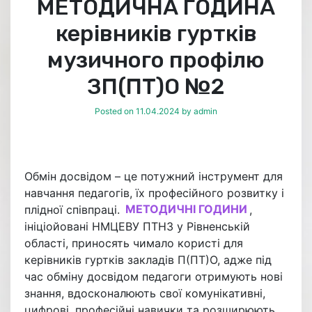
МЕТОДИЧНА ГОДИНА
керівників гуртків
музичного профілю
ЗП(ПТ)О №2
Posted on
11.04.2024
by
admin
Обмін досвідом – це потужний інструмент для
навчання педагогів, їх професійного розвитку і
плідної співпраці.
МЕТОДИЧНІ ГОДИНИ
,
ініціойовані НМЦЕВУ ПТНЗ у Рівненській
області, приносять чимало користі для
керівників гуртків закладів П(ПТ)О, адже під
час обміну досвідом педагоги отримують нові
знання, вдосконалюють свої комунікативні,
цифрові, професійні навички та розширюють