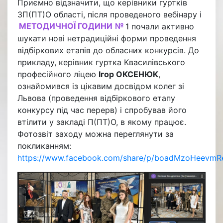
Приємно відзначити, що керівники гуртків
ЗП(ПТ)О області, після проведеного вебінару і
МЕТОДИЧНОЇ ГОДИНИ
№
1 почали активно
шукати нові нетрадиційні форми проведення
відбіркових етапів до обласних конкурсів. До
прикладу, керівник гуртка Квасилівського
професійного ліцею
Ігор ОКСЕНЮК
,
ознайомився із цікавим досвідом колег зі
Львова (проведення відбіркового етапу
конкурсу під час перерв) і спробував його
втілити у закладі П(ПТ)О, в якому працює.
Фотозвіт заходу можна переглянути за
покликанням:
https://www.facebook.com/share/p/boadMzoHeevmR