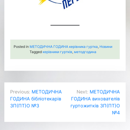
Posted in
МЕТОДИЧНА ГОДИНА керівника гуртка
,
Новини
Tagged
керівники гуртків
,
методгодина
Навігація
Previous:
МЕТОДИЧНА
Next:
МЕТОДИЧНА
ГОДИНА бібліотекарів
ГОДИНА вихователів
записів
ЗП(ПТ)О №3
гуртожитків ЗП(ПТ)О
№4