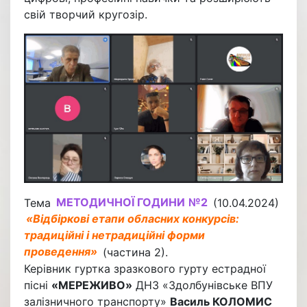
свій творчий кругозір.
Тема
МЕТОДИЧНОЇ ГОДИНИ
№2
(10.04.2024)
«Відбіркові етапи обласних конкурсів:
традиційні і нетрадиційні форми
проведення»
(частина 2).
Керівник гуртка зразкового гурту естрадної
пісні
«МЕРЕЖИВО»
ДНЗ «Здолбунівське ВПУ
залізничного транспорту»
Василь КОЛОМИС