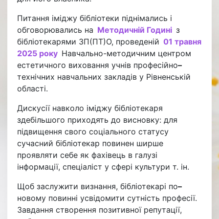
Питання іміджу бібліотеки піднімались і
обговорювались на
Методичній Годині
з
бібліотекарями ЗП(ПТ)О, проведеній
01 травня
2025 року
Навчально-методичним центром
естетичного виховання учнів професійно
–
технічних навчальних закладів у Рівненській
області.
Дискусії навколо іміджу бібліотекаря
здебільшого приходять до висновку: для
підвищення свого соціального статусу
сучасний бібліотекар повинен ширше
проявляти себе як фахівець в галузі
інформації, спеціаліст у сфері культури т. ін.
Щоб заслужити визнання, бібліотекарі по
–
новому повинні усвідомити сутність професії.
Завдання створення позитивної репутації,