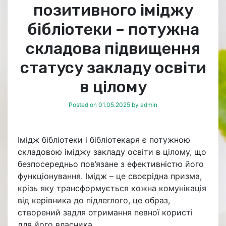
позитивного іміджу
бібліотеки – потужна
складова підвищення
статусу закладу освіти
в цілому
Posted on
01.05.2025
by
admin
Імідж бібліотеки і бібліотекаря є потужною
складовою іміджу закладу освіти в цілому, що
безпосередньо пов’язане з ефективністю його
функціонування. Імідж – це своєрідна призма,
крізь яку трансформується кожна комунікація
від керівника до підлеглого, це образ,
створений задля отримання певної користі
для його власника.