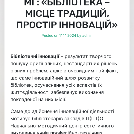
МГ: «БІБЛІОТЕКА –
МІСЦЕ ТРАДИЦІЙ,
ПРОСТІР ІННОВАЦІЙ»
Posted on
11.11.2024
by
admin
Бібліотечні інновації
– результат творчого
пошуку оригінальних, нестандартних рішень
різних проблем, адже є очевидним той факт,
що саме інноваційний шлях розвитку
бібліотек, осучаснення усіх аспектів їх
життєдіяльності забезпечує виконання
покладеної на них місії.
Саме до здійснення інноваційної діяльності
мотивує бібліотекарів закладів П(ПТ)О
Навчально-методичний центр естетичного
виховання учнів професійно-технічних