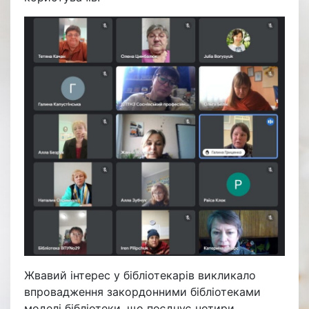
Жвавий інтерес у бібліотекарів викликало
впровадження закордонними бібліотеками
моделі бібліотеки, що поєднує чотири