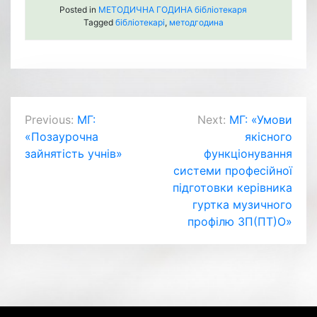
Posted in
МЕТОДИЧНА ГОДИНА бібліотекаря
Tagged
бібліотекарі
,
методгодина
Навігація
Previous:
МГ:
Next:
МГ: «Умови
«Позаурочна
якісного
записів
зайнятість учнів»
функціонування
системи професійної
підготовки керівника
гуртка музичного
профілю ЗП(ПТ)О»