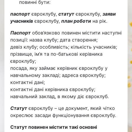
повинні бути:
паспорт
євроклубу,
статут
євроклубу,
заяви
учасників
євроклубу,
план роботи
на рік.
Паспорт
обов’язково повинен містити наступні
позиції: назва клубу; дата створення;
девіз клубу; особливість; кількість учасників;
прізвище, ім’я та по-батькові керівника
євроклубу;
посада, яку займає керівник євроклубу у
навчальному закладі; адреса євроклубу;
контактні дані;
контактні дані керівника євроклубу;
навчальний заклад, в якому діє євроклуб.
Статут
євроклубу – це документ, який чітко
окреслює засади функціонування євроклубу.
Статут повинен містити такі основні