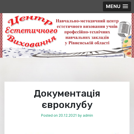
MENU
Skip
to
content
Документація
євроклубу
Posted on
20.12.2021
by
admin