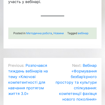
участь у вебінарі.
Posted in
Методична робота
,
Новини
Tagged
вебінар
Навігація
Previous:
Розпочався
Next:
Вебінар
тиждень вебінарів на
«Формування
записів
тему «Ключові
безбар’єрного
компетентності для
простору та культури
навчання протягом
спілкування:
життя 3.0»
компетенції фахівця
нового покоління»