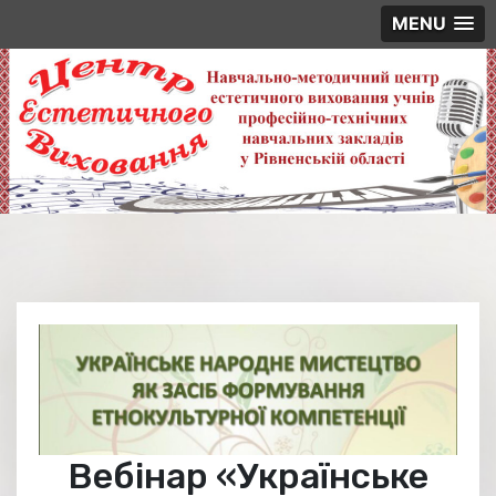
MENU
Skip
to
content
Вебінар «Українське