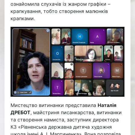
ознайомила слухачів із жанром графіки –
крапкування, тобто створення малюнків
крапками.
Мистецтво витинанки представила
Наталія
ДРЕБОТ
, майстриня писанкарства, витинанки
та створення намиста, заступник директора
КЗ «Рівненська державна дитяча художня
школа імені А. І. Мартиненка». Вона розповіла