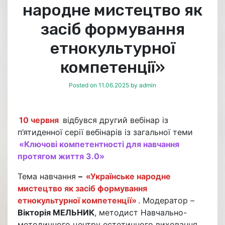
народне мистецтво як
засіб формування
етнокультурної
компетенції»
Posted on
11.06.2025
by
admin
10 червня
відбувся другий вебінар із
п’ятиденної серії вебінарів із загальної теми
«Ключові компетентності для навчання
протягом життя 3.0»
Тема навчання
–
«Українське народне
мистецтво як засіб формування
етнокультурної компетенції»
. Модератор –
Вікторія МЕЛЬНИК
, методист Навчально-
методичного центру естетичного виховання