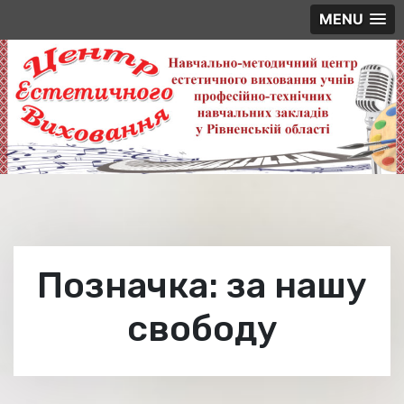
MENU
Skip
to
content
Позначка:
за нашу
свободу