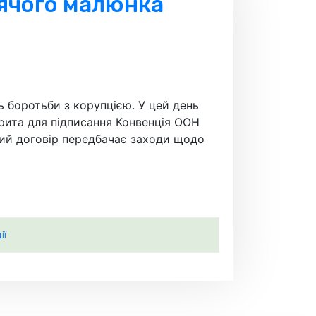
тячого малюнка
ь боротьби з корупцією. У цей день
крита для підписання Конвенція ООН
ий договір передбачає заходи щодо
ії