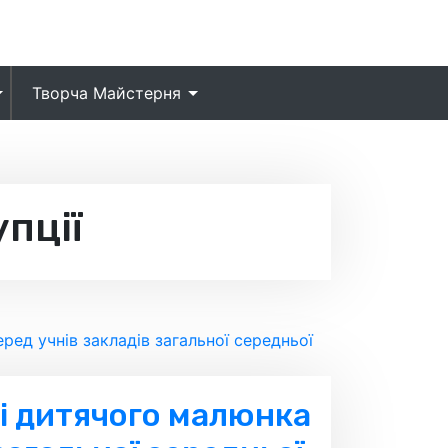
Творча Майстерня
упції
і дитячого малюнка