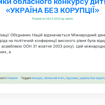
мки обласного конкурсу ди
«УКРАЇНА БЕЗ КОРУПЦІЇ»
Posted on
09.12.2022
by
admin
ізації Об’єднаних Націй відзначається Міжнародний ден
іда на політичній конференції високого рівня була від
ю асамблеєю ООН 31 жовтня 2003 року). Цей міжнародн
них, а
ted in
Новини
Tagged
конкурс
,
обласний етап
,
підсумки
,
україна без корупц