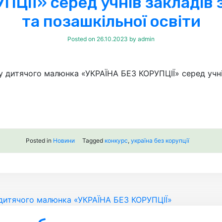
ЦІЇ» серед учнів закладів 
та позашкільної освіти
Posted on
26.10.2023
by
admin
дитячого малюнка «УКРАЇНА БЕЗ КОРУПЦІЇ» серед учнів 
Posted in
Новини
Tagged
конкурс
,
україна без корупції