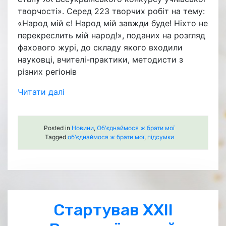
творчості». Серед 223 творчих робіт на тему:
«Народ мій є! Народ мій завжди буде! Ніхто не
перекреслить мій народ!», поданих на розгляд
фахового журі, до складу якого входили
науковці, вчителі-практики, методисти з
різних регіонів
Читати далі
Posted in
Новини
,
Об'єднаймося ж брати мої
Tagged
об'єднаймося ж брати мої
,
підсумки
Стартував ХХІІ