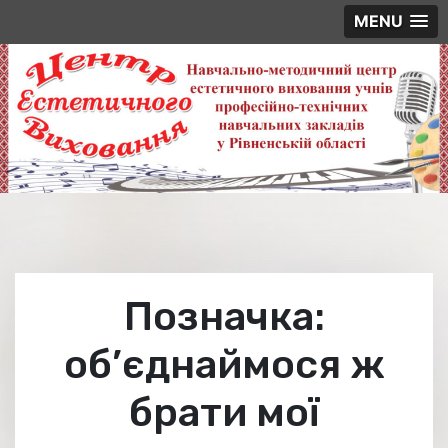
MENU
Skip
to
content
Позначка:
об’єднаймося ж
брати мої