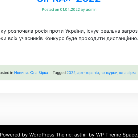
Posted on
01.04.2022
by
admin
ку розпочала росія проти України, існує реальна загро
ки всіх учасників Конкурс буде проходити дистанційно
osted in
Новини
,
Юна Зірка
Tagged
2022
,
арт-терапія
,
конкурси
,
юна зірка
Powered by WordPress
Theme: asthir by
WP Theme Space