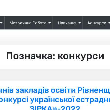
Методична Робота
Навчання
Конкурси
Позначка:
конкурси
ів закладів освіти Рівненщ
нкурсі української естрадн
ЗІРКА»-2022