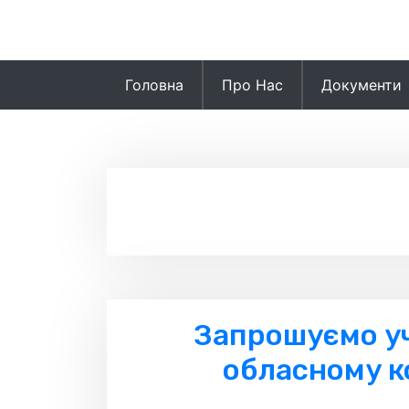
Skip
to
content
Головна
Про Нас
Документи
Запрошуємо учн
обласному ко