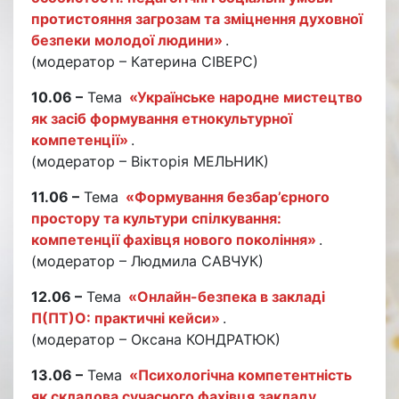
протистояння загрозам та зміцнення духовної
безпеки молодої людини»
.
(модератор – Катерина СІВЕРС)
10.06 –
Тема
«Українське народне мистецтво
як засіб формування етнокультурної
компетенції»
.
(модератор – Вікторія МЕЛЬНИК)
11.06 –
Тема
«Формування безбар’єрного
простору та культури спілкування:
компетенції фахівця нового покоління»
.
(модератор – Людмила САВЧУК)
12.06 –
Тема
«Онлайн-безпека в закладі
П(ПТ)О: практичні кейси»
.
(модератор – Оксана КОНДРАТЮК)
13.06 –
Тема
«Психологічна компетентність
як складова сучасного фахівця закладу