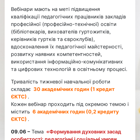
Вебінари мають на меті підвищення
кваліфікації педагогічних працівників закладів
професійної (професійно-технічної) освіти
(бібліотекарів, вихователів гуртожитків,
керівників гуртків та євроклубів),
вдосконалення їх педагогічної майстерності,
розвитку наявних компетентностей,
використання інформаційно-комунікативних
та цифрових технологій в освітньому процесі.
Тривалість тижневої навчальної роботи
складає
30 академічних годин (1 кредит
ЄКТС)
.
Кожен вебінар проходить під окремою темою і
містить
6 академічних годин (0,2 кредиту
ЄКТС)
.
09.06 –
Тема
«Формування духовних засад
особистості: педагогічні і соціальні умови