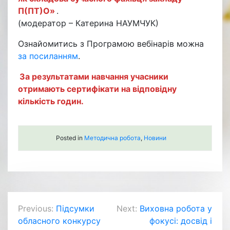
П(ПТ)О»
.
(модератор – Катерина НАУМЧУК)
Ознайомитись з Програмою вебінарів можна
за посиланням
.
За результатами навчання учасники
отримають сертифікати на відповідну
кількість годин.
Posted in
Методична робота
,
Новини
Навігація
Previous:
Підсумки
Next:
Виховна робота у
обласного конкурсу
фокусі: досвід і