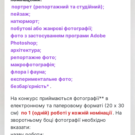
портрет (репортажний та студійний);
пейзаж;
натюрморт;
побутові або жанрові фотографії;
фото з застосуванням програми Аdobe
Photoshop;
архітектура;
репортажне фото;
макрофотографія;
флора і фауна;
експериментальне фото;
безбар’єрність*
.
На конкурс приймаються фотографії** в
електронному та паперовому форматі (20 х 30
см)
по 1 (одній) роботі у кожній номінації
. На
зворотньому боці фотографії необхідно
вказати:
назву роботи;