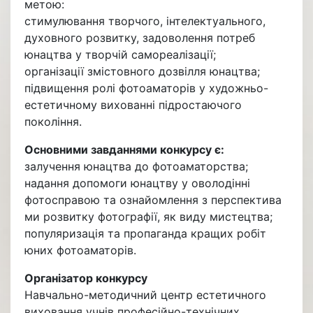
метою:
стимулювання творчого, інтелектуального,
духовного розвитку, задоволення потреб
юнацтва у творчій самореалізації;
організації змістовного дозвілля юнацтва;
підвищення ролі фотоаматорів у художньо-
естетичному вихованні підростаючого
покоління.
Основними завданнями конкурсу є:
залучення юнацтва до фотоаматорства;
надання допомоги юнацтву у оволодінні
фотосправою та ознайомлення з перспектива
ми розвитку фотографії, як виду мистецтва;
популяризація та пропаганда кращих робіт
юних фотоаматорів.
Організатор конкурсу
Навчально-методичний центр естетичного
виховання учнів професійно-технічних