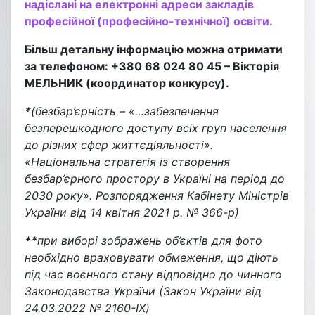
надіслані на електронні адреси закладів
професійної (професійно-технічної) освіти.
Більш детальну інформацію можна отримати
за телефоном: +380 68 024 80 45 – Вікторія
МЕЛЬНИК (координатор конкурсу).
*
(безбар’єрність – «…забезпечення
безперешкодного доступу всіх груп населення
до різних сфер життєдіяльності».
«Національна стратегія із створення
безбар’єрного простору в Україні на період до
2030 року». Розпорядження Кабінету Міністрів
України від 14 квітня 2021 р. № 366-р)
**
при виборі зображень об’єктів для фото
необхідно враховувати обмеження, що діють
під час воєнного стану відповідно до чинного
Законодавства України (Закон України від
24.03.2022 № 2160-IX)