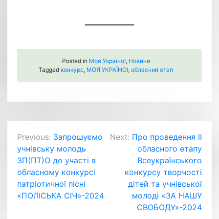
Posted in
Моя Україно!
,
Новини
Tagged
конкурс
,
МОЯ УКРАЇНО!
,
обласний етап
Навігація
Previous:
Запрошуємо
Next:
Про проведення ІІ
учнівську молодь
обласного етапу
записів
ЗП(ПТ)О до участі в
Всеукраїнського
обласному конкурсі
конкурсу творчості
патріотичної пісні
дітей та учнівської
«ПОЛІСЬКА СІЧ»-2024
молоді «ЗА НАШУ
СВОБОДУ»-2024