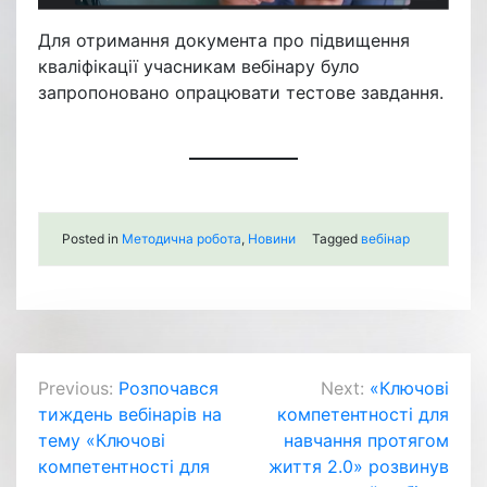
Для отримання документа про підвищення
кваліфікації учасникам вебінару було
запропоновано опрацювати тестове завдання.
Posted in
Методична робота
,
Новини
Tagged
вебінар
Навігація
Previous:
Розпочався
Next:
«Ключові
тиждень вебінарів на
компетентності для
записів
тему «Ключові
навчання протягом
компетентності для
життя 2.0» розвинув