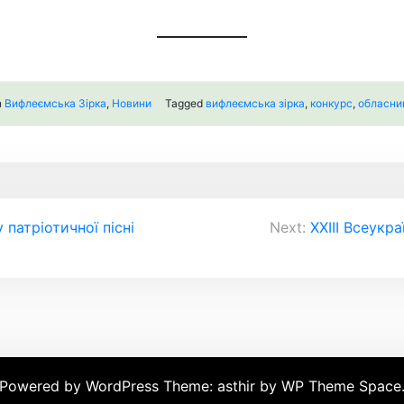
n
Вифлеємська Зірка
,
Новини
Tagged
вифлеємська зірка
,
конкурс
,
обласни
патріотичної пісні
Next:
ХХІІІ Всеукр
Powered by WordPress
Theme: asthir by
WP Theme Space