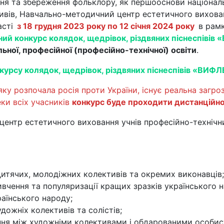
ння та збереження фольклору, як першооснови націонал
ивів, Навчально-методичний центр естетичного вихован
асті
з 18 грудня 2023 року по 12 січня 2024 року
в рам
ний конкурс колядок, щедрівок, різдвяних піснеспів
льної, професійної (професійно-технічної) освіти
.
курсу колядок, щедрівок, різдвяних піснеспівів «ВИ
ку розпочала росія проти України, існує реальна загро
ки всіх учасників
конкурс буде проходити дистанційн
ентр естетичного виховання учнів професійно-технічни
итячих, молодіжних колективів та окремих виконавців;
вивчення та популяризації кращих зразків українського
раїнського народу;
дожніх колективів та солістів;
ння між художніми колективами і обдарованими особис