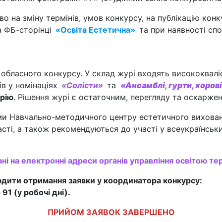
 на зміну термінів, умов конкурсу, на публікацію конк
а ФБ-сторінці
«Освіта Естетична»
та при наявності сп
бласного конкурсу. У склад журі входять висококваліфі
в у номінаціях
«Солісти»
та
«Ансамблі, гурти, хоров
орію
. Рішення журі є остаточним, перегляду та оскаржен
 Навчально-методичного центру естетичного вихованн
ласті, а також рекомендуються до участі у всеукраїнськ
 на електронні адреси органів управління освітою те
ердити отримання заявки у координатора конкурсу:
 (у робочі дні).
ПРИЙОМ ЗАЯВОК ЗАВЕРШЕНО