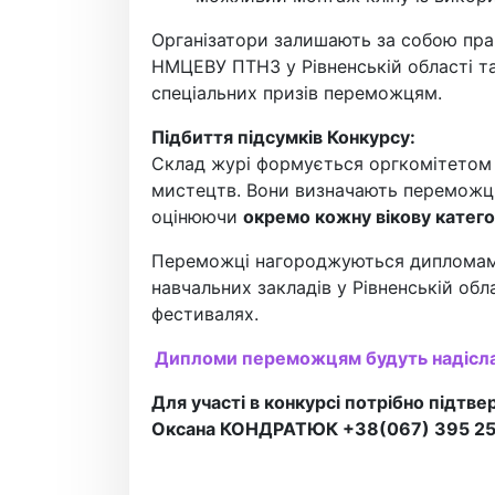
Організатори залишають за собою право
НМЦЕВУ ПТНЗ у Рівненській області т
спеціальних призів переможцям.
Підбиття підсумків Конкурсу:
Склад журі формується оргкомітетом о
мистецтв. Вони визначають переможці
оцінюючи
окремо кожну вікову катег
Переможці нагороджуються дипломами
навчальних закладів у Рівненській об
фестивалях.
Дипломи переможцям будуть надіслані
Для участі в конкурсі потрібно підтв
Оксана КОНДРАТЮК +38(067) 395 25 91