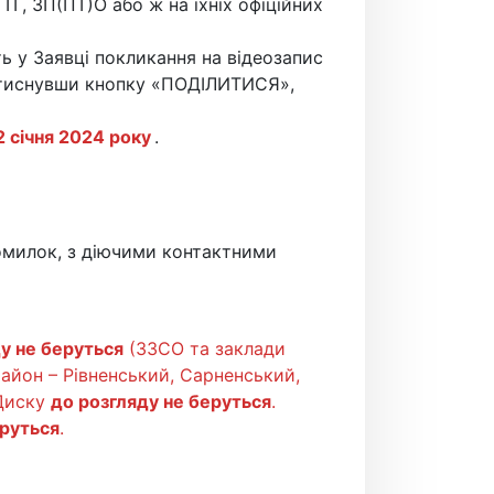
ТГ, ЗП(ПТ)О або ж на їхніх офіційних
ь у Заявці покликання на відеозапис
атиснувши кнопку «ПОДІЛИТИСЯ»,
2 січня 2024 року
.
омилок, з діючими контактними
у не беруться
(ЗЗСО та заклади
район – Рівненський, Сарненський,
 Диску
до розгляду не беруться
.
еруться
.