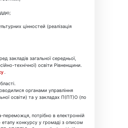
оддю;
ультурних цінностей (реалізація
ед закладів загальної середньої,
сійно-технічної) освіти Рівненщини.
ку
.
бласті.
роводилися органами управління
ьної освіти) та у закладах П(ПТ)О (по
а-переможця, потрібно в електронній
о етапу конкурсу у громаді з описом