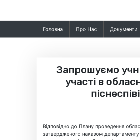
Skip
to
content
Головна
Про Нас
Документи
Запрошуємо учні
участі в облас
піснеспі
Відповідно до Плану проведення облас
затвердженого наказом департаменту ос