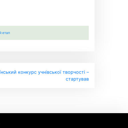
й етап
аїнський конкурс учнівської творчості –
стартував
.