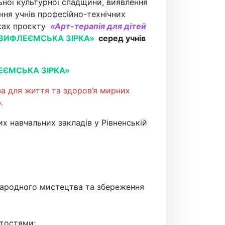
ьної культурної спадщини, виявлення
ня учнів професійно-технічних
ках проєкту
«Арт-терапія для дітей
ів «ВИФЛЕЄМСЬКА ЗІРКА»
серед учнів
ФЛЕЄМСЬКА ЗІРКА»
за для життя та здоров’я мирних
о
.
х навчальних закладів у Рівненській
 народного мистецтва та збереження
тостями;