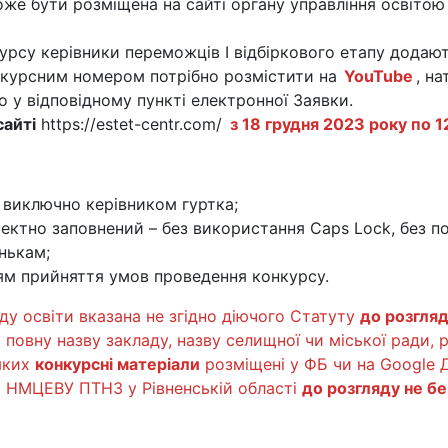
же бути розміщена на сайті органу управління освітою 
рсу керівники переможців І відбіркового етапу додают
нкурсним номером потрібно розмістити на
YouTube
, н
 у відповідному пункті електронної Заявки.
сайті
https://estet-centr.com/
з 18 грудня 2023 року по 1
 виключно керівником гуртка;
ектно заповнений – без використання Caps Lock, без п
нькам;
ям прийняття умов проведення конкурсу.
аду освіти вказана не згідно діючого Статуту
до розгляд
повну назву закладу, назву селищної чи міської ради, 
 яких
конкурсні матеріали
розміщені у ФБ чи на Google
ту НМЦЕВУ ПТНЗ у Рівненській області
до розгляду не б