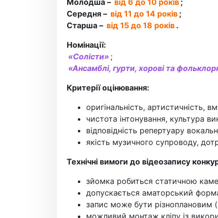
Mолодша –
від 6 до 10 років
;
Cередня –
від 11 до 14 років
;
Cтарша –
від 15 до 18 років
.
Номінації:
«Солісти»
;
«Ансамблі, гурти, хорові та фольклор
Критерії оцінювання:
оригінальність, артистичність, вм
чистота інтонування, культура ви
відповідність репертуару вокаль
якість музичного супроводу, дот
Технічні вимоги до відеозапису конку
зйомка робиться статичною камер
допускається аматорський форм
запис може бути різноплановим (в
можливий монтаж кліпу із вико