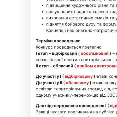
підвищення художнього рівня та 
пошук нових і вдосконалення тр
виховання естетичних смаків та у
підняття бойового духу та формув
Концепції національно-патріотичн
Терміни проведення:
Конкурс проводиться поетапно:
І етап – відбірковий (
обов’язковий
)
– 
позашкільної освіти територіальних гр
ІІ етап – обласний (
прийом електронн
До участі у І (
відбірковому
) етапі
конк
До участі у ІІ (
обласному
) етапі
конку
освітою територіальних громад сіл, се
одному учаснику-переможцю від ЗЗСО,
Для підтвердження проведення І (
від
Заявці вказати покликання на публіка