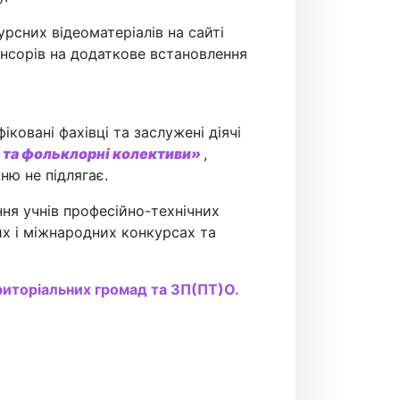
урсних відеоматеріалів на сайті
онсорів на додаткове встановлення
ковані фахівці та заслужені діячі
і та фольклорні колективи»
,
ню не підлягає.
я учнів професійно-технічних
их і міжнародних конкурсах та
риторіальних громад та ЗП(ПТ)О.