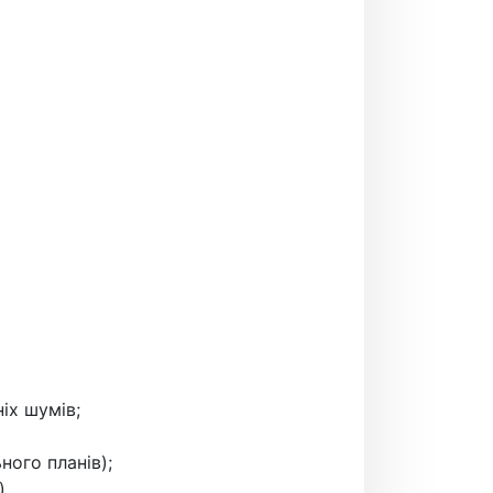
іх шумів;
ного планів);
).