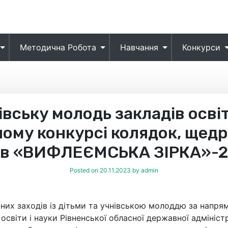
Методична Робота
Навчання
Конкурси
вську молодь закладів осві
ному конкурсі колядок, щедр
вів «ВИФЛЕЄМСЬКА ЗІРКА»-
Posted on
20.11.2023
by
admin
них заходів із дітьми та учнівською молоддю за напрям
віти і науки Рівненської обласної державної адміністра