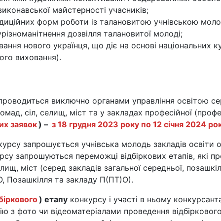
виконавської майстерності учасників;
адиційних форм роботи із талановитою учнівською мол
різноманітнення дозвілля талановитої молоді;
ання нового українця, що діє на основі національних к
ого виховання).
проводиться виключно органами управління освітою сер
омад, сіл, селищ, міст та у закладах професійної (профе
их заявок
) –
з 18 грудня 2023 року по 12 січня 2024 ро
урсу запрошується учнівська молодь закладів освіти о
рсу запрошуються переможці відбіркових етапів, які п
лищ, міст (серед закладів загальної середньої, позашкіл
 Позашкілля та закладу П(ПТ)О).
біркового
) етапу
конкурсу і участі в ньому конкурсант
цію з фото чи відеоматеріалами проведення відбірковог