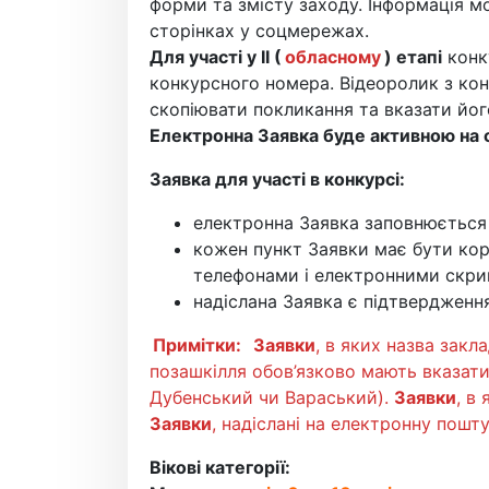
форми та змісту заходу. Інформація мо
сторінках у соцмережах.
Для участі у ІІ (
обласному
) етапі
конку
конкурсного номера. Відеоролик з ко
скопіювати покликання та вказати його
Електронна Заявка буде активною на 
Заявка для участі в конкурсі:
електронна Заявка заповнюється
кожен пункт Заявки має бути кор
телефонами і електронними скри
надіслана Заявка є підтвердженн
Примітки:
Заявки
, в яких назва закл
позашкілля обов’язково мають вказати 
Дубенський чи Вараський).
Заявки
, в
Заявки
, надіслані на електронну пош
Вікові категорії: