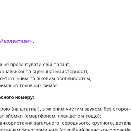
ні колективи»
.
іння презентувати свій талант;
конавської та сценічної майстерності;
но-технічним та віковим особливостям;
римання технічних вимог.
рсного номеру:
ою (на штативі), з якісним чистим звуком, без сторонн
ат зйомки (смартфоном, планшетом тощо);
икористання загального, середнього, крупного, деталь
ристанням фонограми
«+»
(студійний запис конкурсантів