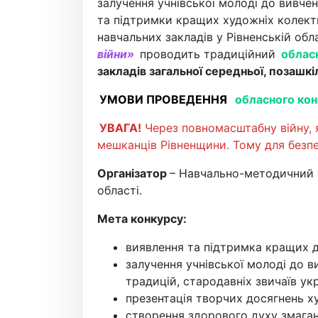
залучення учнівської молоді до вивче
та підтримки кращих художніх колект
навчальних закладів у Рівненській обл
війни»
проводить традиційний
облас
закладів загальної середньої, позашкі
УМОВИ ПРОВЕДЕННЯ
обласного кон
УВАГА!
Через повномасштабну війну, я
мешканців Рівненщини. Тому для безпе
Організатор
– Навчально-методичний ц
області.
Мета конкурсу:
виявлення та підтримка кращих д
залучення учнівської молоді до 
традицій, стародавніх звичаїв ук
презентація творчих досягнень ху
створення здорового духу змага