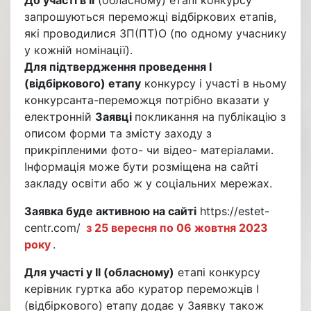
запрошуються переможці відбіркових етапів,
які проводилися ЗП(ПТ)О (по одному учаснику
у кожній номінації).
Для підтвердження проведення І
(відбіркового) етапу
конкурсу і участі в ньому
конкурсанта-переможця потрібно вказати у
електронній
Заявці
покликання на публікацію з
описом форми та змісту заходу з
прикріпленими фото- чи відео- матеріалами.
Інформація може бути розміщена на сайті
закладу освіти або ж у соціальних мережах.
Заявка буде активною на сайті
https://estet-
centr.com/
з 25 вересня по 06 жовтня 2023
року
.
Для участі у ІІ (обласному)
етапі конкурсу
керівник гуртка або куратор переможців І
(відбіркового) етапу додає у Заявку також