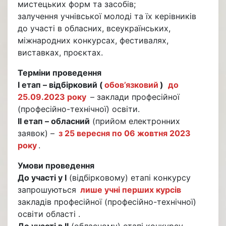
мистецьких форм та засобів;
залучення учнівської молоді та їх керівників
до участі в обласних, всеукраїнських,
міжнародних конкурсах, фестивалях,
виставках, проєктах.
Терміни проведення
І етап – відбірковий (
обов’язковий
)
до
25.09.2023 року
– заклади професійної
(професійно-технічної) освіти.
ІІ етап – обласний
(прийом електронних
заявок) –
з 25 вересня по 06 жовтня 2023
року
.
Умови проведення
До участі у І
(відбірковому) етапі конкурсу
запрошуються
лише учні перших курсів
закладів професійної (професійно-технічної)
освіти області .
До участі в ІІ
(обласному) етапі конкурсу