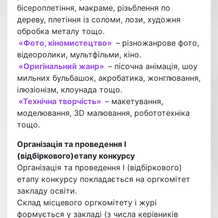
бісероплетіння, макраме, різьблення по
дереву, плетіння із соломи, лози, художня
обробка металу тощо.
«Фото, кіномистецтво»
– різножанрове фото,
відеоролики, мультфільми, кіно.
«Оригінальний жанр»
– пісочна анімація, шоу
мильних бульбашок, акробатика, жонглювання,
ілюзіонізм, клоунада тощо.
«Технічна творчість»
– макетування,
моделювання, 3D малювання, робототехніка
тощо.
Організація та проведення І
(відбіркового)етапу конкурсу
Організація та проведення І (відбіркового)
етапу конкурсу покладається на оргкомітет
закладу освіти.
Склад місцевого оргкомітету і журі
формується у закладі (з числа керівників