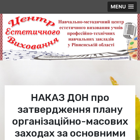
MENU
Skip
to
content
НАКАЗ ДОН про
затвердження плану
організаційно-масових
заходах за основними