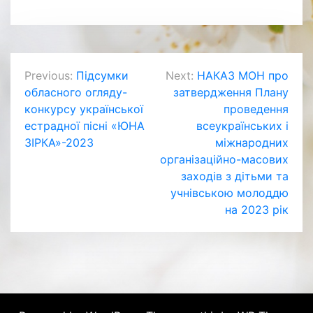
Навігація
Previous:
Підсумки
Next:
НАКАЗ МОН про
обласного огляду-
затвердження Плану
записів
конкурсу української
проведення
естрадної пісні «ЮНА
всеукраїнських і
ЗІРКА»-2023
міжнародних
організаційно-масових
заходів з дітьми та
учнівською молоддю
на 2023 рік