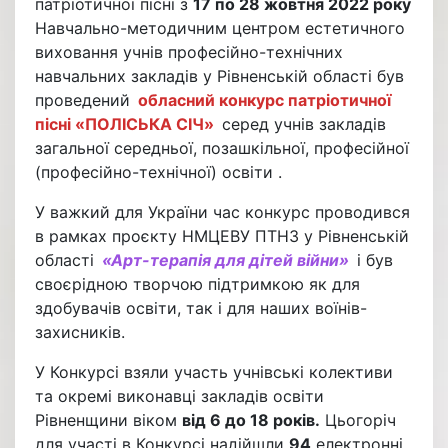
патріотичної пісні з
17 по 28 жовтня 2022 року
Навчально-методичним центром естетичного
виховання учнів професійно-технічних
навчальних закладів у Рівненській області був
проведений
обласний конкурс патріотичної
пісні «ПОЛІСЬКА СІЧ»
серед учнів закладів
загальної середньої, позашкільної, професійної
(професійно-технічної) освіти .
У важкий для України час конкурс проводився
в рамках проєкту НМЦЕВУ ПТНЗ у Рівненській
області
«Арт-терапія для дітей війни»
і був
своєрідною творчою підтримкою як для
здобувачів освіти, так і для наших воїнів-
захисників.
У Конкурсі взяли участь учнівські колективи
та окремі виконавці закладів освіти
Рівненщини віком
від 6 до 18 років.
Цьогоріч
для участі в Конкурсі надійшли
94
електронні