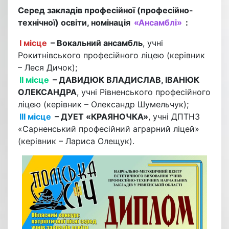
Серед закладів професійної (професійно-
технічної) освіти, номінація
«Ансамблі»
:
І місце
– Вокальний ансамбль
, учні
Рокитнівського професійного ліцею (керівник
– Леся Дичок);
ІІ місце
– ДАВИДЮК ВЛАДИСЛАВ, ІВАНЮК
ОЛЕКСАНДРА
, учні Рівненського професійного
ліцею (керівник – Олександр Шумельчук);
ІІІ місце
– ДУЕТ «КРАЯНОЧКА»
, учні ДПТНЗ
«Сарненський професійний аграрний ліцей»
(керівник – Лариса Олещук).