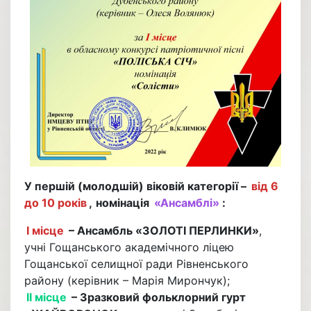
У першій (молодшій) віковій категорії –
від 6
до 10 років
,
номінація
«Ансамблі»
:
І місце
– Ансамбль «ЗОЛОТІ ПЕРЛИНКИ»
,
учні Гощанського академічного ліцею
Гощанської селищної ради Рівненського
району (керівник – Марія Мирончук);
ІІ місце
– Зразковий фольклорний гурт