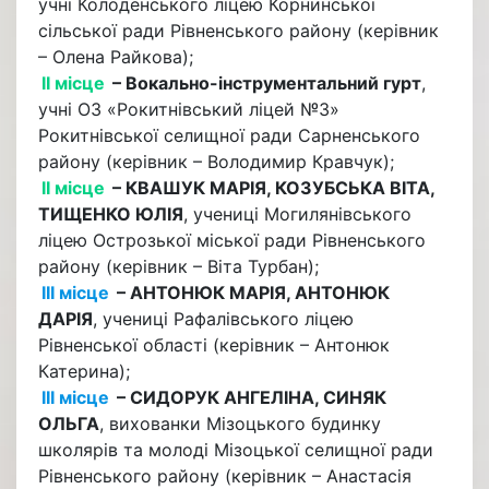
учні Колоденського ліцею Корнинської
сільської ради Рівненського району (керівник
– Олена Райкова);
ІІ місце
– Вокально-інструментальний гурт
,
учні ОЗ «Рокитнівський ліцей №3»
Рокитнівської селищної ради Сарненського
району (керівник – Володимир Кравчук);
ІІ місце
– КВАШУК МАРІЯ, КОЗУБСЬКА ВІТА,
ТИЩЕНКО ЮЛІЯ
, учениці Могилянівського
ліцею Острозької міської ради Рівненського
району (керівник – Віта Турбан);
ІІІ місце
– АНТОНЮК МАРІЯ, АНТОНЮК
ДАРІЯ
, учениці Рафалівського ліцею
Рівненської області (керівник – Антонюк
Катерина);
ІІІ місце
– СИДОРУК АНГЕЛІНА, СИНЯК
ОЛЬГА
, вихованки Мізоцького будинку
школярів та молоді Мізоцької селищної ради
Рівненського району (керівник – Анастасія