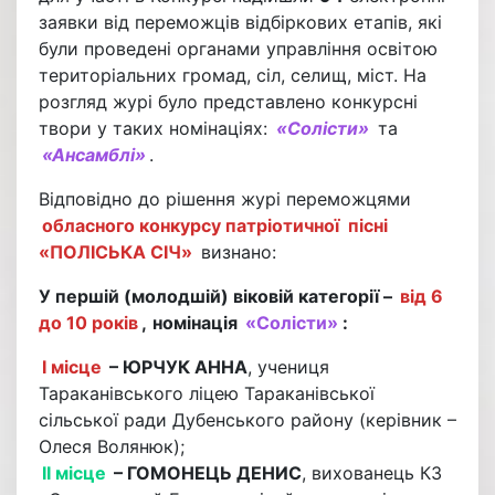
заявки від переможців відбіркових етапів, які
були проведені органами управління освітою
територіальних громад, сіл, селищ, міст. На
розгляд журі було представлено конкурсні
твори у таких номінаціях:
«Солісти»
та
«Ансамблі»
.
Відповідно до рішення журі переможцями
обласного конкурсу патріотичної пісні
«ПОЛІСЬКА СІЧ»
визнано:
У першій (молодшій) віковій категорії –
від 6
до 10 років
,
номінація
«Солісти»
:
І місце
– ЮРЧУК АННА
, учениця
Тараканівського ліцею Тараканівської
сільської ради Дубенського району (керівник –
Олеся Волянюк);
ІІ місце
– ГОМОНЕЦЬ ДЕНИС
, вихованець КЗ