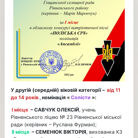
У другій (середній) віковій категорії –
від 11
до 14 років
, номінація «
Солісти
»:
І місце
– САВЧУК ОЛЕКСІЙ
, учень
Рівненського ліцею № 23 Рівненської міської
ради (керівник – Руслана Фурман);
ІІ місце
– СЕМЕНЮК ВІКТОРІЯ
, вихованка КЗ