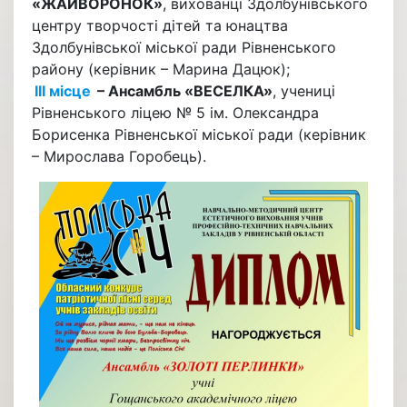
«ЖАЙВОРОНОК»
, вихованці Здолбунівського
центру творчості дітей та юнацтва
Здолбунівської міської ради Рівненського
району (керівник – Марина Дацюк);
ІІІ місце
– Ансамбль «ВЕСЕЛКА»
, учениці
Рівненського ліцею № 5 ім. Олександра
Борисенка Рівненської міської ради (керівник
– Мирослава Горобець).