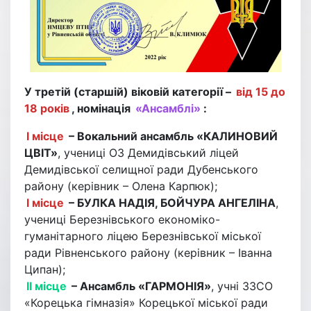
У третій (старшій) віковій категорії –
від 15 до
18 років
, номінація
«Ансамблі»
:
І місце
– Вокальний ансамбль «КАЛИНОВИЙ
ЦВІТ»
, учениці ОЗ Демидівський ліцей
Демидівської селищної ради Дубенського
району (керівник – Олена Карпюк);
І місце
– БУЛКА НАДІЯ, БОЙЧУРА АНГЕЛІНА
,
учениці Березнівського економіко-
гуманітарного ліцею Березнівської міської
ради Рівненського району (керівник – Іванна
Ципан);
ІІ місце
– Ансамбль «ГАРМОНІЯ»
, учні ЗЗСО
«Корецька гімназія» Корецької міської ради