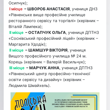
Осипчук);
І місце
– ШВОРОБ АНАСТАСІЯ
, учениця ДНЗ
«Рівненське вище професійне училище
ресторанного сервісу та торгівлі» (керівник –
Віталій Лампека);
ІІ місце
– ОСТАПЧУК ОЛЬГА
, учениця ДПТНЗ
«Соснівський професійний ліцей» (керівник –
Маргарита Удодік);
ІІ місце
– ШАМШУР ВІКТОРІЯ
, учениця
Вищого професійного училища № 24 м.
Корець (керівник – Валерій Васильчук);
ІІІ місце
– МАРЧУК АННА
, учениця ДПТНЗ
«Рівненський центр професійно-технічної
освіти сервісу та дизайну» (керівник –
Людмила Шмайхель).