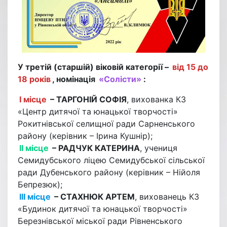
У третій (старшій) віковій категорії –
від 15 до
18 років
, номінація
«Солісти»
:
І місце
– ТАРГОНІЙ СОФІЯ
, вихованка КЗ
«Центр дитячої та юнацької творчості»
Рокитнівської селищної ради Сарненського
району (керівник – Ірина Кушнір);
ІІ місце
– РАДЧУК КАТЕРИНА
, учениця
Семидубського ліцею Семидубської сільської
ради Дубенського району (керівник – Нійоля
Бепрезюк);
ІІІ місце
– СТАХНЮК АРТЕМ
, вихованець КЗ
«Будинок дитячої та юнацької творчості»
Березнівської міської ради Рівненського