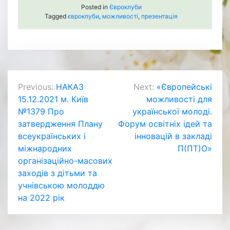
Posted in
Євроклуби
Tagged
євроклуби
,
можливості
,
презентація
Навігація
Previous:
НАКАЗ
Next:
«Європейські
15.12.2021 м. Київ
можливості для
записів
№1379 Про
української молоді.
затвердження Плану
Форум освітніх ідей та
всеукраїнських і
інновацій в закладі
міжнародних
П(ПТ)О»
організаційно-масових
заходів з дітьми та
учнівською молоддю
на 2022 рік