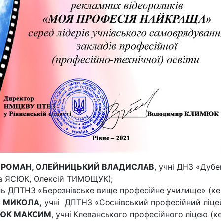
 РОМАН, ОЛЕЙНИЦЬКИЙ ВЛАДИСЛАВ
, учні ДНЗ «Дуб
на ЯСЮК, Олексій ТИМОЩУК);
ень ДПТНЗ «Березнівське вище професійне училище» (ке
Ь МИКОЛА,
учні ДПТНЗ «Соснівський професійний ліцей
ЛЮК МАКСИМ
, учні Клеванського професійного ліцею (к