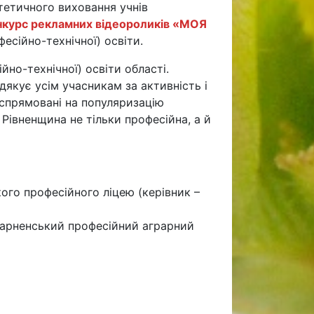
етичного виховання учнів
нкурс рекламних відеороликів «МОЯ
есійно-технічної) освіти.
йно-технічної) освіти області.
 дякує усім учасникам за активність і
і спрямовані на популяризацію
 Рівненщина не тільки професійна, а й
кого професійного ліцею (керівник –
Сарненський професійний аграрний