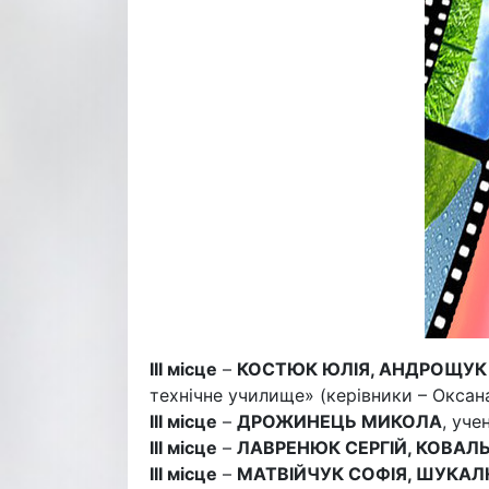
ІІІ місце
–
КОСТЮК ЮЛІЯ, АНДРОЩУК
технічне училище» (керівники – Окса
ІІІ місце
–
ДРОЖИНЕЦЬ МИКОЛА
, уч
ІІІ місце
–
ЛАВРЕНЮК СЕРГІЙ, КОВАЛ
ІІІ місце
–
МАТВІЙЧУК СОФІЯ, ШУКА