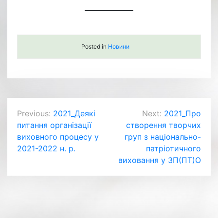
Posted in
Новини
Навігація
Previous:
2021_Деякі
Next:
2021_Про
питання організації
створення творчих
записів
виховного процесу у
груп з національно-
2021-2022 н. р.
патріотичного
виховання у ЗП(ПТ)О