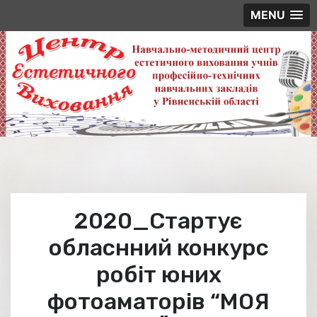
MENU
Skip
to
content
2020_Стартує
обласнний конкурс
робіт юних
фотоаматорів “МОЯ