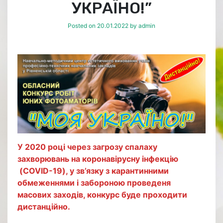
УКРАЇНО!”
Posted on
20.01.2022
by
admin
У 2020 році через загрозу спалаху
захворювань на коронавірусну інфекцію
(COVID-19), у зв’язку з карантинними
обмеженнями і забороною проведеня
масових заходів, конкурс буде проходити
дистанційно.