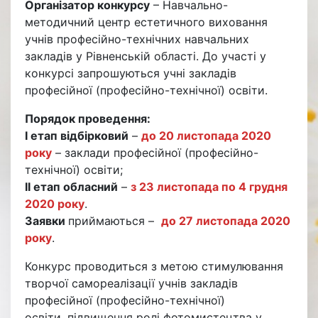
Організатор конкурсу
– Навчально-
методичний центр естетичного виховання
учнів професійно-технічних навчальних
закладів у Рівненській області. До участі у
конкурсі запрошуються учні закладів
професійної (професійно-технічної) освіти.
Порядок проведення:
І етап відбірковий
–
до 20 листопада 2020
року
– заклади професійної (професійно-
технічної) освіти;
ІІ етап обласний
–
з 23 листопада по 4 грудня
2020 року
.
Заявки
приймаються –
до 27 листопада 2020
року
.
Конкурс проводиться з метою стимулювання
творчої самореалізації учнів закладів
професійної (професійно-технічної)
освіти, підвищення ролі фотомистецтва у