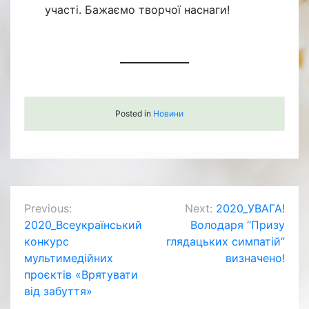
участі. Бажаємо творчої наснаги!
Posted in
Новини
Навігація
Previous:
Next:
2020_УВАГА!
2020_Всеукраїнський
Володаря “Призу
записів
конкурс
глядацьких симпатій”
мультимедійних
визначено!
проєктів «Врятувати
від забуття»