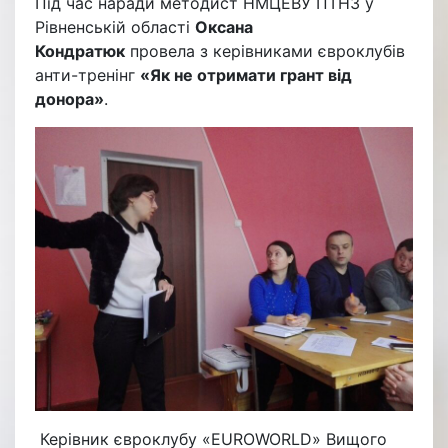
Під час наради методист НМЦЕВУ ПТНЗ у
Рівненській області
Оксана
Кондратюк
провела з керівниками євроклубів
анти-тренінг
«Як не отримати грант від
донора»
.
Керівник євроклубу «EUROWORLD» Вищого