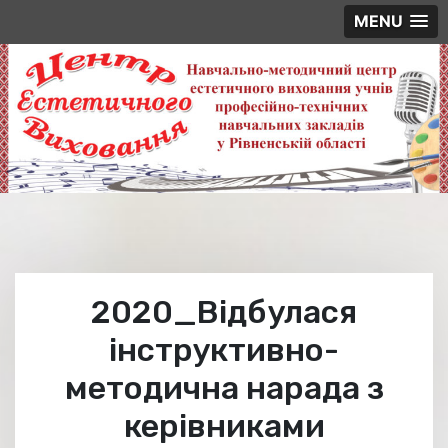
MENU
Skip
to
content
2020_Відбулася
інструктивно-
методична нарада з
керівниками