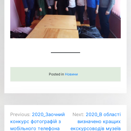
Posted in
Новини
Навігація
Previous:
2020_Заочний
Next:
2020_В області
конкурс фотографій з
визначено кращих
записів
мобільного телефона
екскурсоводів музеїв