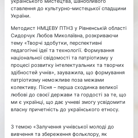
українського мистецтва, шанобливого
ставлення до культурно-мистецької спадщини
України.
Методист НМЦЕВУ ПТНЗ у Рівненській області
Сидорчук Любов Миколаївна, розкриваючи
тему «Творчі здобутки, перспективні
педагогічні ідеї та технології. Формування
національної свідомості та патріотизму у
процесі розвитку інтелектуальних та творчих
здібностей учнів», зауважила, що формування
патріотизму неможливе поза межами
колективу. Пісня – перша сходинка великої
любові до своєї держави та гордості за те, що
ми є українці, що дає учневі змогу усвідомити
власну причетність до українського етносу.
З темою «Залучення учнівської молоді до
вивчення та збереження фольклору, як