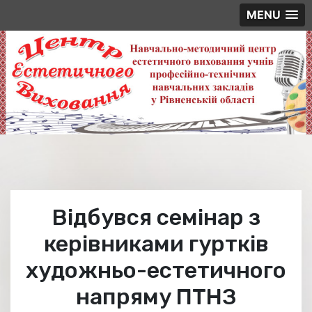
MENU
Skip
to
content
Відбувся семінар з
керівниками гуртків
художньо-естетичного
напряму ПТНЗ