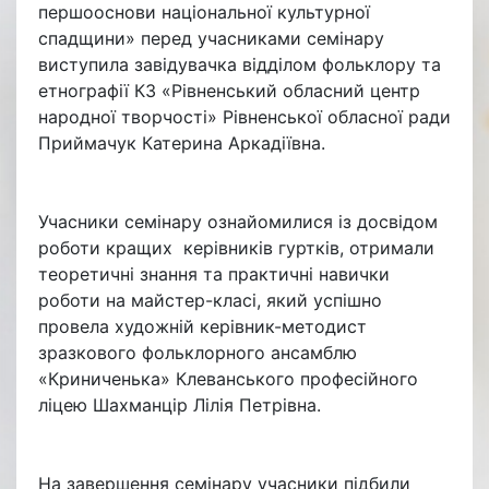
першооснови національної культурної
спадщини» перед учасниками семінару
виступила завідувачка відділом фольклору та
етнографії КЗ «Рівненський обласний центр
народної творчості» Рівненської обласної ради
Приймачук Катерина Аркадіївна.
Учасники семінару ознайомилися із досвідом
роботи кращих керівників гуртків, отримали
теоретичні знання та практичні навички
роботи на майстер-класі, який успішно
провела художній керівник-методист
зразкового фольклорного ансамблю
«Криниченька» Клеванського професійного
ліцею Шахманцір Лілія Петрівна.
На завершення семінару учасники підбили