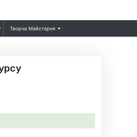
Творча Майстерня
урсу