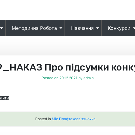
Методична Робота
Навчання
Конкурси
9_НАКАЗ Про підсумки конк
Posted on
29.12.2021
by
admin
жити
Posted in
Міс Профтехосвітяночка