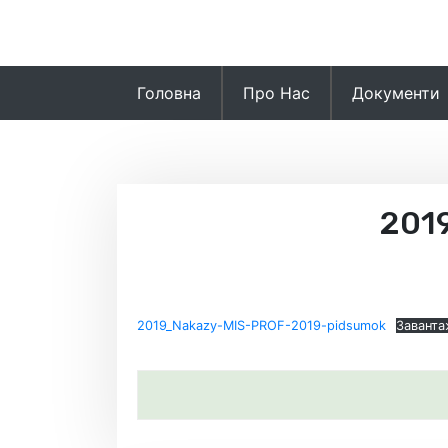
Skip
to
content
Головна
Про Нас
Документи
201
2019_Nakazy-MIS-PROF-2019-pidsumok
Заванта