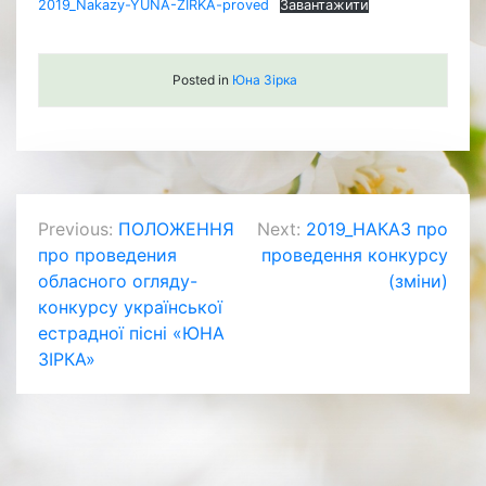
2019_Nakazy-YUNA-ZIRKA-proved
Завантажити
Posted in
Юна Зірка
Навігація
Previous:
ПОЛОЖЕННЯ
Next:
2019_НАКАЗ про
про проведения
проведення конкурсу
записів
обласного огляду-
(зміни)
конкурсу української
естрадної пісні «ЮНА
ЗІРКА»