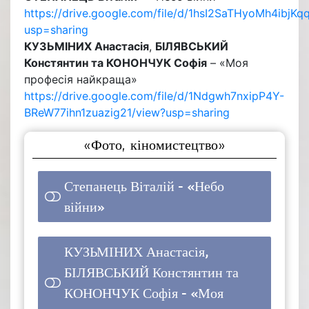
https://drive.google.com/file/d/1hsI2SaTHyoMh4ib
usp=sharing
КУЗЬМІНИХ Анастасія
,
БІЛЯВСЬКИЙ
Констянтин та КОНОНЧУК Софія
– «Моя
професія найкраща»
https://drive.google.com/file/d/1Ndgwh7nxipP4Y-
BReW77ihn1zuazig21/view?usp=sharing
«Фото, кіномистецтво»
Степанець Віталій - «Небо
1 ( 50 % )
війни»
КУЗЬМІНИХ Анастасія,
БІЛЯВСЬКИЙ Констянтин та
КОНОНЧУК Софія - «Моя