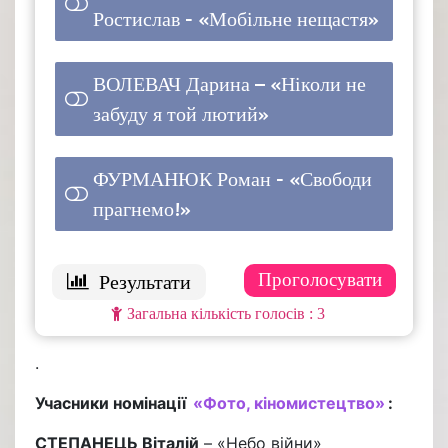
Ростислав - «Мобільне нещастя»
1 ( 33.33 % )
ВОЛЕВАЧ Дарина – «Ніколи не
забуду я той лютий»
1 ( 33.33 % )
ФУРМАНЮК Роман - «Свободи
прагнемо!»
1 ( 33.33 % )
: 3
.
Учасники номінації
«Фото, кіномистецтво»
:
СТЕПАНЕЦЬ Віталій
– «Небо війни»