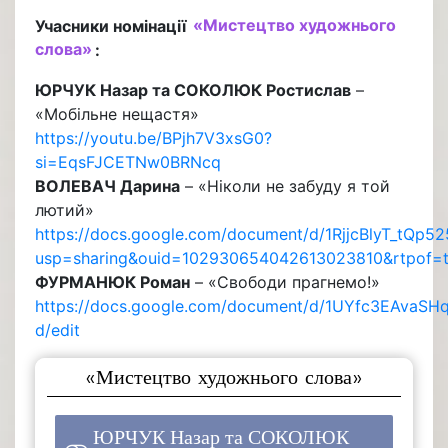
Учасники номінації
«Мистецтво художнього
слова»
:
ЮРЧУК Назар та СОКОЛЮК Ростислав
–
«Мобільне нещастя»
https://youtu.be/BPjh7V3xsG0?
si=EqsFJCETNw0BRNcq
ВОЛЕВАЧ Дарина
– «Ніколи не забуду я той
лютий»
https://docs.google.com/document/d/1RjjcBlyT_tQp
usp=sharing&ouid=102930654042613023810&rtpof=t
ФУРМАНЮК Роман
– «Свободи прагнемо!»
https://docs.google.com/document/d/1UYfc3EAva
d/edit
«Мистецтво художнього слова»
ЮРЧУК Назар та СОКОЛЮК