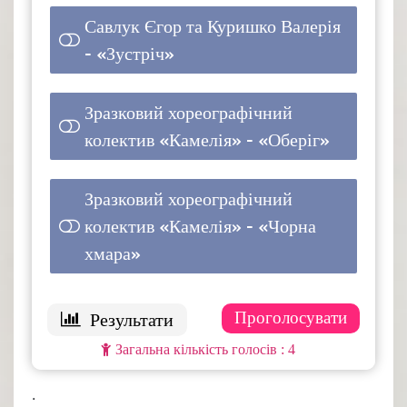
Савлук Єгор та Куришко Валерія
- «Зустріч»
1 ( 25 % )
Зразковий хореографічний
колектив «Камелія» - «Оберіг»
1 ( 25 % )
Зразковий хореографічний
колектив «Камелія» - «Чорна
1 ( 25 % )
хмара»
: 4
.