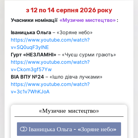
з 12 по 14 серпня 2026 року
Учасники номінації
«Музичне мистецтво»
:
Іваницька Ольга
– «Зоряне небо»
https://www.youtube.com/watch?
v=SQ0uqF3ylNE
Гурт «НЕЗЛАМНІ»
– «Чуєш сурми грають»
https://www.youtube.com/watch?
v=Ckom3gf57Yw
ВІА ВПУ №24
– «Ішло дівча лучками»
https://www.youtube.com/watch?
v=3c1v7WhKJoA
«Музичне мистецтво»
Іваницька Ольга - «Зоряне небо»
1 ( 33.33 % )