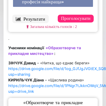
професія найкраща»
1 ( 50 % )
: 2
.
Учасники номінації
«Образотворче та
прикладне мистецтво»
:
ЗІНЧУК Давид
– «Нитка, що єднає береги»
https://drive.google.com/file/d/1og_GJfJgJVGtEX_
usp=sharing
КИРИЛЬЧУК Діана
– «Щаслива родина»
https://drive.google.com/file/d/1PNgr7tJkknOWqV_
usp=drive_link
«Образотворче та прикладне