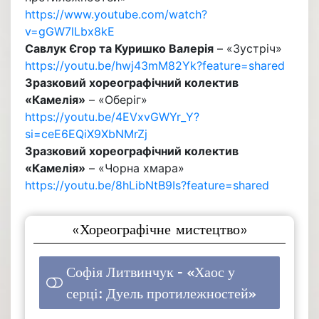
https://www.youtube.com/watch?
v=gGW7lLbx8kE
Савлук Єгор та Куришко Валерія
– «Зустріч»
https://youtu.be/hwj43mM82Yk?feature=shared
Зразковий хореографічний колектив
«Камелія»
– «Оберіг»
https://youtu.be/4EVxvGWYr_Y?
si=ceE6EQiX9XbNMrZj
Зразковий хореографічний колектив
«Камелія»
– «Чорна хмара»
https://youtu.be/8hLibNtB9Is?feature=shared
«Хореографічне мистецтво»
Софія Литвинчук - «Хаос у
серці: Дуель протилежностей»
1 ( 25 % )