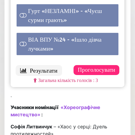
Гурт «НЕЗЛАМНІ» - «Чуєш
сурми грають»
1 ( 33.33 % )
ВІА ВПУ №24 - «Ішло дівча
лучками»
1 ( 33.33 % )
: 3
.
Учасники номінації
«Хореографічне
мистецтво»
:
Софія Литвинчук
– «Хаос у серці: Дуель
протилежностей»