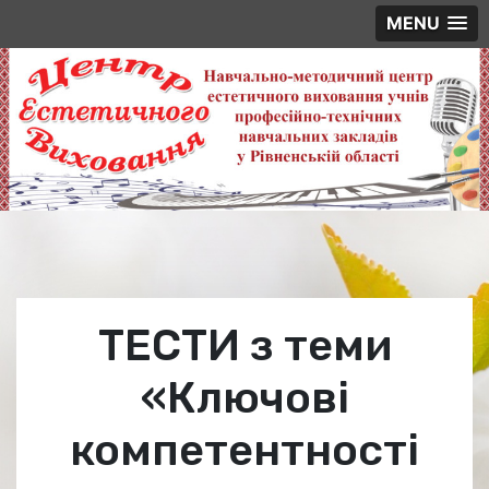
MENU
Skip
to
content
ТЕСТИ з теми
«Ключові
компетентності