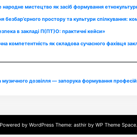
е народне мистецтво як засіб формування етнокультур
 безбар’єрного простору та культури спілкування: ко
зпека в закладі П(ПТ)О: практичні кейси»
чна компетентність як складова сучасного фахівця за
а музичного дозвілля — запорука формування професі
Powered by WordPress
Theme: asthir by
WP Theme Space