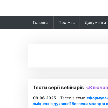
Skip
to
content
Головна
Про Нас
Документи
Тести серії вебінарів
«Ключові
09.06.2025
– Тести з теми
«Формуванн
зміцнення духовної безпеки молодої