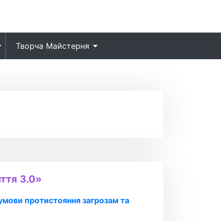
Творча Майстерня
ття 3.0»
 умови протистояння загрозам та