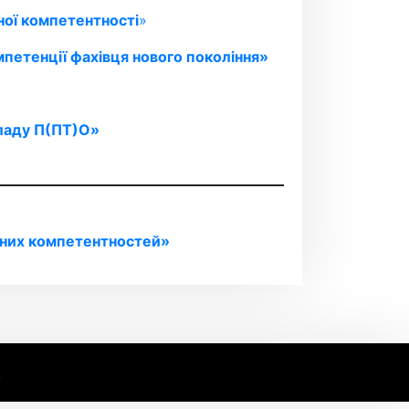
ної компетентності
»
мпетенції фахівця нового покоління»
кладу П(ПТ)О»
йних компетентностей»
.